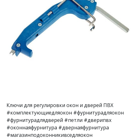
Ключи для регулировки окон и дверей ПВХ
#комплектующиедляокон #фурнитурадляокон
#фурнитурадлядверей #петли #дверипвх
#оконнаяфурнитура #двернаяфурнитура
#магазинподоконникивседляокон