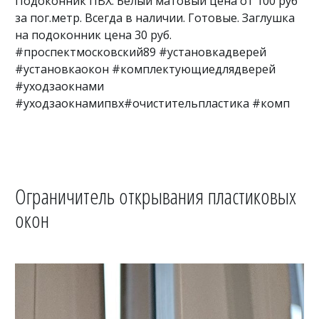
Подоконник ПВХ. Белый матовый цена от 100 руб
за пог.метр. Всегда в наличии. Готовые. Заглушка
на подоконник цена 30 руб.
#проспектмосковский89 #установкадверей
#установкаокон #комплектующиедлядверей
#уходзаокнами
#уходзаокнамипвх#очистительпластика #комп
Ограничитель открывания пластиковых
окон