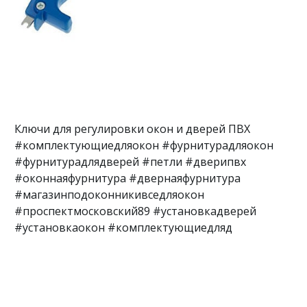
Ключи для регулировки окон и дверей ПВХ
#комплектующиедляокон #фурнитурадляокон
#фурнитурадлядверей #петли #дверипвх
#оконнаяфурнитура #двернаяфурнитура
#магазинподоконникивседляокон
#проспектмосковский89 #установкадверей
#установкаокон #комплектующиедляд