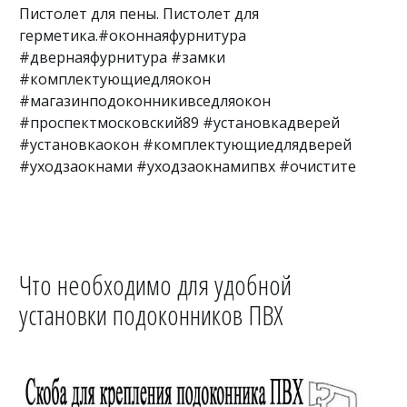
Пистолет для пены. Пистолет для
герметика.#оконнаяфурнитура
#двернаяфурнитура #замки
#комплектующиедляокон
#магазинподоконникивседляокон
#проспектмосковский89 #установкадверей
#установкаокон #комплектующиедлядверей
#уходзаокнами #уходзаокнамипвх #очистите
Что необходимо для удобной
установки подоконников ПВХ