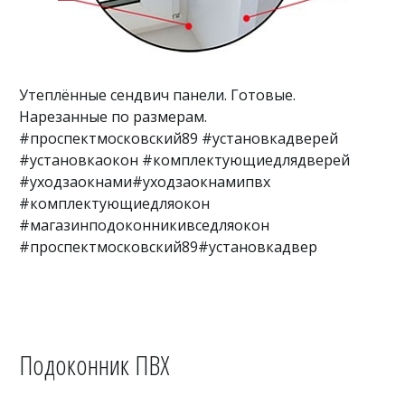
Утеплённые сендвич панели. Готовые.
Нарезанные по размерам.
#проспектмосковский89 #установкадверей
#установкаокон #комплектующиедлядверей
#уходзаокнами#уходзаокнамипвх
#комплектующиедляокон
#магазинподоконникивседляокон
#проспектмосковский89#установкадвер
Подоконник ПВХ