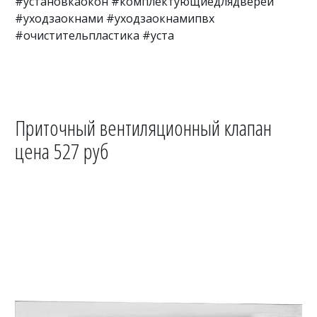
#установкаокон #комплектующиедлядверей
#уходзаокнами #уходзаокнамипвх
#очистительпластика #уста
Приточный вентиляционный клапан
цена 527 руб