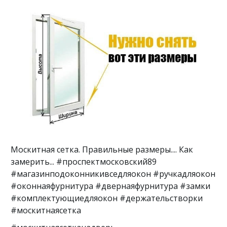
Москитная сетка. Правильные размеры.... Как
замерить... #проспектмосковский89
#магазинподоконникивседляокон #ручкадляокон
#оконнаяфурнитура #двернаяфурнитура #замки
#комплектующиедляокон #держательстворки
#москитнаясетка