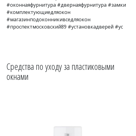
#оконнаяфурнитура #двернаяфурнитура #замки
#комплектующиедляокон
#магазинподоконникивседляокон
#проспектмосковский89 #установкадверей #ус
Средства по уходу за пластиковыми
окнами