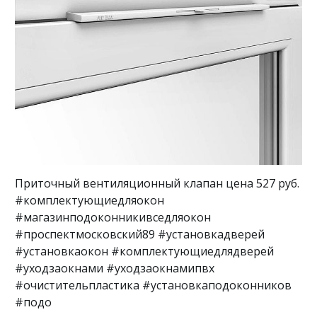
Приточный вентиляционный клапан цена 527 руб.
#комплектующиедляокон
#магазинподоконникивседляокон
#проспектмосковский89 #установкадверей
#установкаокон #комплектующиедлядверей
#уходзаокнами #уходзаокнамипвх
#очистительпластика #установкаподоконников
#подо