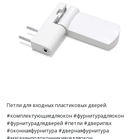
Петли для входных пластиковых дверей.
#комплектующиедляокон #фурнитурадляокон
#фурнитурадлядверей #петли #дверипвх
#оконнаяфурнитура #двернаяфурнитура
#магазинподоконникивседляокон