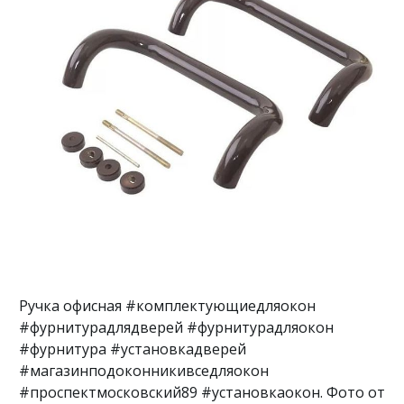
Ручка офисная #комплектующиедляокон
#фурнитурадлядверей #фурнитурадляокон
#фурнитура #установкадверей
#магазинподоконникивседляокон
#проспектмосковский89 #установкаокон. Фото от